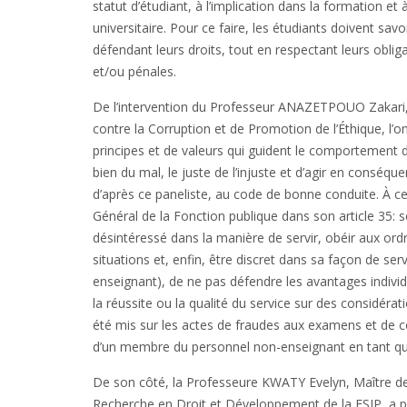
statut d’étudiant, à l’implication dans la formation 
universitaire. Pour ce faire, les étudiants doivent sa
défendant leurs droits, tout en respectant leurs obliga
et/ou pénales.
De l’intervention du Professeur ANAZETPOUO Zakari, P
contre la Corruption et de Promotion de l’Éthique, l’
principes et de valeurs qui guident le comportement 
bien du mal, le juste de l’injuste et d’agir en conséq
d’après ce paneliste, au code de bonne conduite. À ce s
Général de la Fonction publique dans son article 35: s
désintéressé dans la manière de servir, obéir aux ordr
situations et, enfin, être discret dans sa façon de ser
enseignant), de ne pas défendre les avantages individu
la réussite ou la qualité du service sur des considératio
été mis sur les actes de fraudes aux examens et de corr
d’un membre du personnel non-enseignant en tant qu’
De son côté, la Professeure KWATY Evelyn, Maître d
Recherche en Droit et Développement de la FSJP, a p