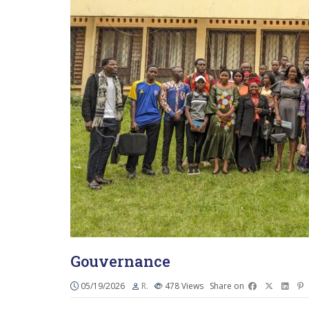
Gouvernance
05/19/2026
R.
478
Views
Share on