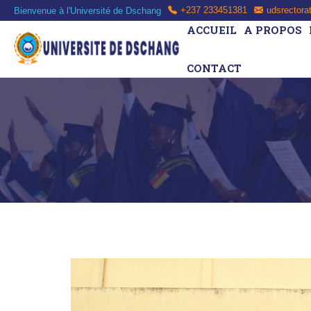
Bienvenue à l'Université de Dschang
+237 233451381
udsrectora
ACCUEIL
A PROPOS
CONTACT