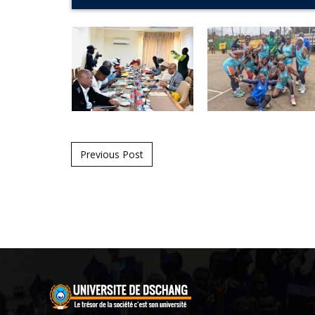
Post navigation
Previous Post