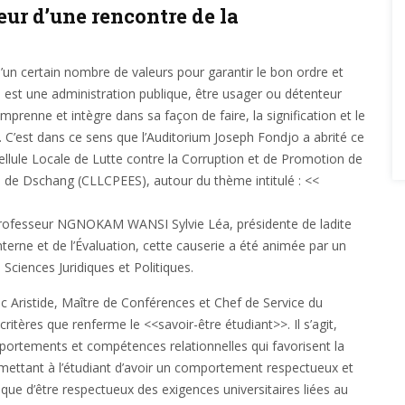
œur d’une rencontre de la
d’un certain nombre de valeurs pour garantir le bon ordre et
 est une administration publique, être usager ou détenteur
prenne et intègre dans sa façon de faire, la signification et le
C’est dans ce sens que l’Auditorium Joseph Fondjo a abrité ce
ellule Locale de Lutte contre la Corruption et de Promotion de
té de Dschang (CLLCPEES), autour du thème intitulé : <<
Professeur NGNOKAM WANSI Sylvie Léa, présidente de ladite
nterne et de l’Évaluation, cette causerie a été animée par un
 Sciences Juridiques et Politiques.
 Aristide, Maître de Conférences et Chef de Service du
ritères que renferme le <<savoir-être étudiant>>. Il s’agit,
mportements et compétences relationnelles qui favorisent la
rmettant à l’étudiant d’avoir un comportement respectueux et
ue d’être respectueux des exigences universitaires liées au