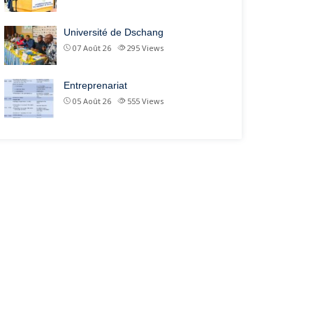
Université de Dschang
07 Août 26
295
Views
Entreprenariat
05 Août 26
555
Views