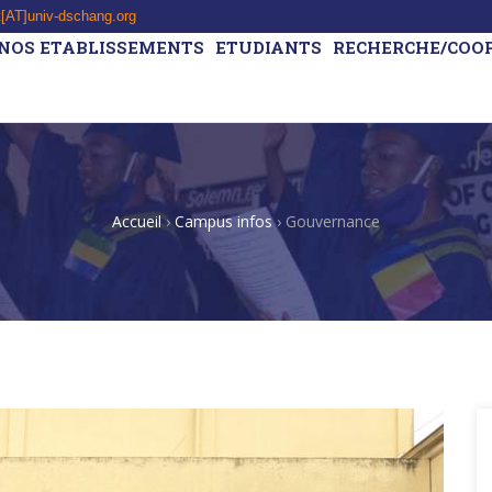
t[AT]univ-dschang.org
NOS ETABLISSEMENTS
ETUDIANTS
RECHERCHE/COO
Accueil
›
Campus infos
›
Gouvernance