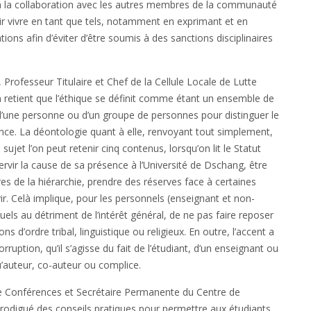
et à la collaboration avec les autres membres de la communauté
voir vivre en tant que tels, notamment en exprimant et en
tions afin d’éviter d’être soumis à des sanctions disciplinaires
rofesseur Titulaire et Chef de la Cellule Locale de Lutte
on retient que l’éthique se définit comme étant un ensemble de
d’une personne ou d’un groupe de personnes pour distinguer le
uence. La déontologie quant à elle, renvoyant tout simplement,
ujet l’on peut retenir cinq contenus, lorsqu’on lit le Statut
ervir la cause de sa présence à l’Université de Dschang, être
es de la hiérarchie, prendre des réserves face à certaines
vir. Celà implique, pour les personnels (enseignant et non-
els au détriment de l’intérêt général, de ne pas faire reposer
ns d’ordre tribal, linguistique ou religieux. En outre, l’accent a
uption, qu’il s’agisse du fait de l’étudiant, d’un enseignant ou
auteur, co-auteur ou complice.
e Conférences et Secrétaire Permanente du Centre de
rodigué des conseils pratiques pour permettre aux étudiants