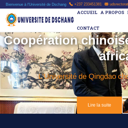
Bienvenue à l'Université de Dschang
+237 233451381
udsrectora
ACCUEIL
A PROPOS
CONTACT
Coopération chinoise
afric
L'Université de Qingdao cho
Lire la suite