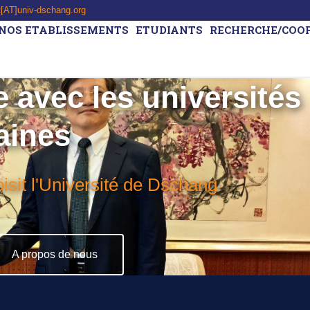
t[AT]univ-dschang.org
NOS ETABLISSEMENTS
ETUDIANTS
RECHERCHE/COO
 avec les universités
aines
isit l'Université de Dschang
A propos de nous