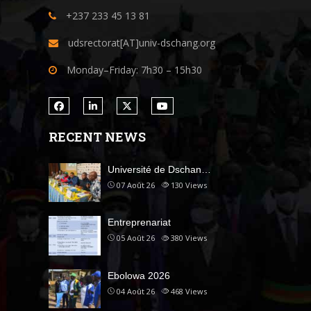
+237 233 45 13 81
udsrectorat[AT]univ-dschang.org
Monday–Friday: 7h30 – 15h30
RECENT NEWS
Université de Dschan…
07 Août 26
130
Views
Entreprenariat
05 Août 26
380
Views
Ebolowa 2026
04 Août 26
468
Views