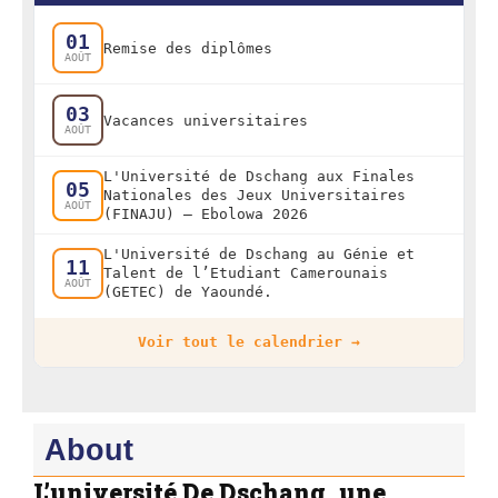
01
Remise des diplômes
AOÛT
03
Vacances universitaires
AOÛT
L'Université de Dschang aux Finales
05
Nationales des Jeux Universitaires
AOÛT
(FINAJU) — Ebolowa 2026
L'Université de Dschang au Génie et
11
Talent de l’Etudiant Camerounais
AOÛT
(GETEC) de Yaoundé.
Voir tout le calendrier →
About
L’université De Dschang, une