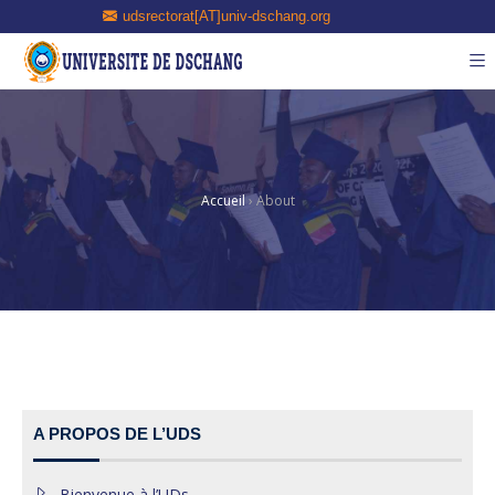
udsrectorat[AT]univ-dschang.org
Accueil
›
About
A PROPOS DE L’UDS
Bienvenue à l’UDs