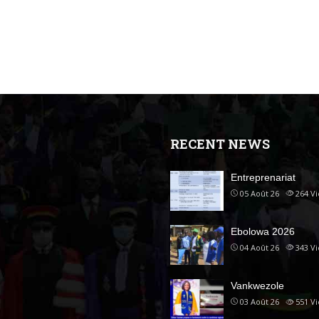
RECENT NEWS
Entreprenariat
05 Août 26
264
V
Ebolowa 2026
04 Août 26
343
V
Vankwezole
03 Août 26
551
V