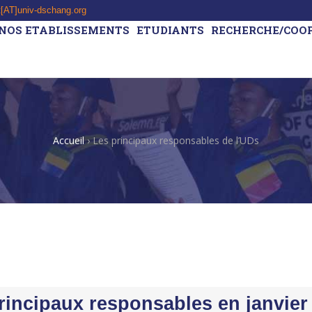
t[AT]univ-dschang.org
NOS ETABLISSEMENTS
ETUDIANTS
RECHERCHE/COO
Accueil
›
Les principaux responsables de l’UDs
rincipaux responsables en janvier