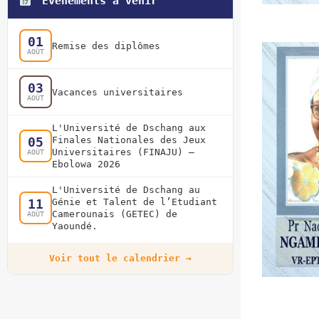
Événements à venir
01
Remise des diplômes
AOÛT
03
Vacances universitaires
AOÛT
L'Université de Dschang aux
05
Finales Nationales des Jeux
Universitaires (FINAJU) —
AOÛT
Ebolowa 2026
L'Université de Dschang au
11
Génie et Talent de l’Etudiant
Camerounais (GETEC) de
AOÛT
Yaoundé.
Voir tout le calendrier →