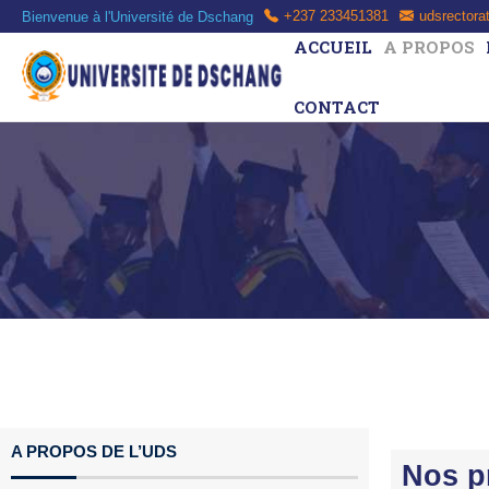
Bienvenue à l'Université de Dschang
+237 233451381
udsrectora
ACCUEIL
A PROPOS
CONTACT
A PROPOS DE L’UDS
Nos p