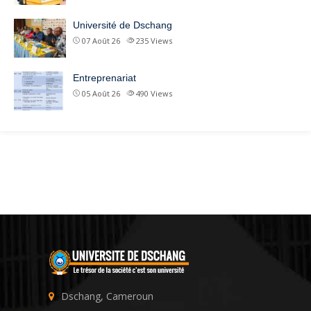
Université de Dschang
07 Août 26
235
Views
Entreprenariat
05 Août 26
490
Views
Dschang, Cameroun