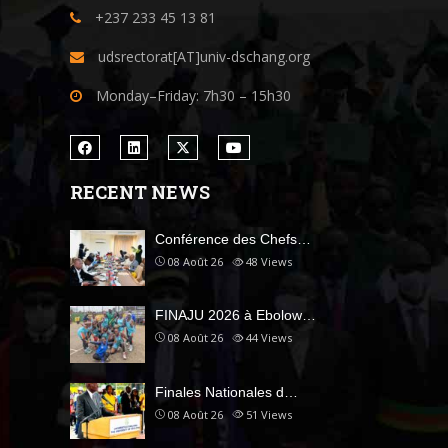
+237 233 45 13 81
udsrectorat[AT]univ-dschang.org
Monday–Friday: 7h30 – 15h30
RECENT NEWS
Conférence des Chefs…
08 Août 26
48
Views
FINAJU 2026 à Ebolow…
08 Août 26
44
Views
Finales Nationales d…
08 Août 26
51
Views