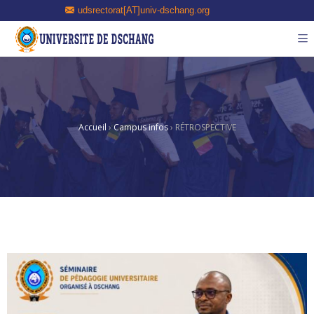
udsrectorat[AT]univ-dschang.org
Accueil
›
Campus infos
›
RÉTROSPECTIVE