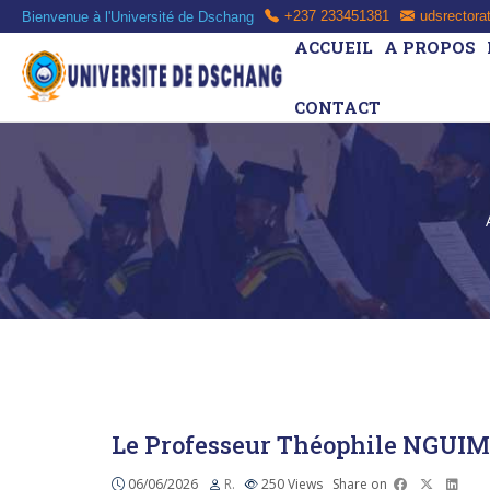
Bienvenue à l'Université de Dschang
+237 233451381
udsrectora
ACCUEIL
A PROPOS
CONTACT
Le Professeur Théophile NGU
06/06/2026
R.
250
Views
Share on