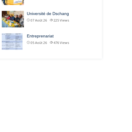
Université de Dschang
07 Août 26
225
Views
Entreprenariat
05 Août 26
476
Views