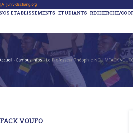
t[AT]univ-dschang.org
NOS ETABLISSEMENTS
ETUDIANTS
RECHERCHE/COO
Accueil
›
Campus infos
›
Le Professeur Théophile NGUIMFACK VOUF
IMFACK VOUFO