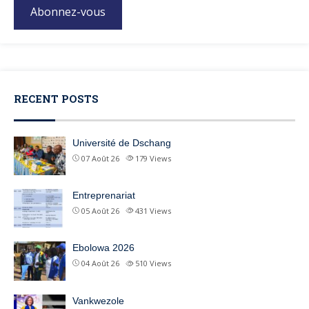
Abonnez-vous
RECENT POSTS
Université de Dschang
07 Août 26
179
Views
Entreprenariat
05 Août 26
431
Views
Ebolowa 2026
04 Août 26
510
Views
Vankwezole