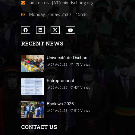
udsrectorat[AT]univ-dschang.org
Monday–Friday: 7h30 – 15h30
RECENT NEWS
Université de Dschan…
07 Août 26
179
Views
Entreprenariat
05 Août 26
431
Views
Ebolowa 2026
04 Août 26
510
Views
CONTACT US