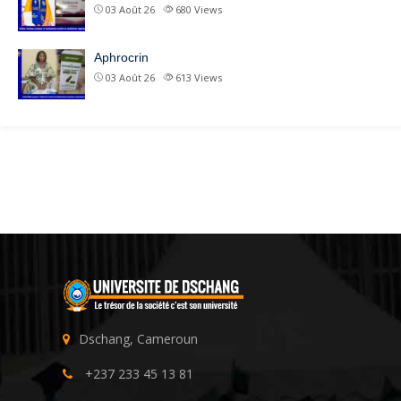
03 Août 26
680
Views
Aphrocrin
03 Août 26
613
Views
Dschang, Cameroun
+237 233 45 13 81