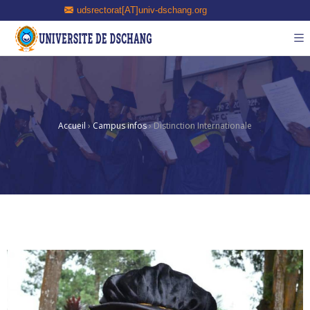
udsrectorat[AT]univ-dschang.org
Accueil
›
Campus infos
›
Distinction Internationale