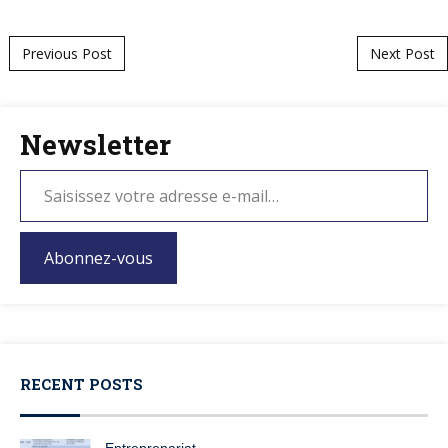
Post navigation
Previous Post
Next Post
Newsletter
Abonnez-vous
RECENT POSTS
Entreprenariat