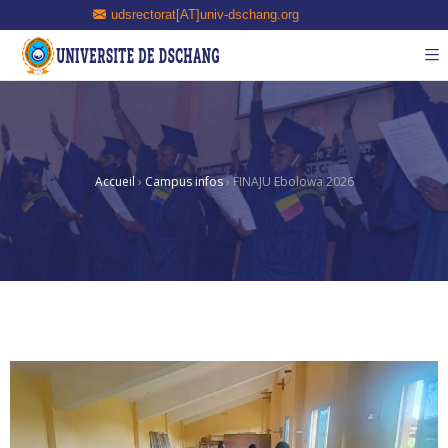
udsrectorat[AT]univ-dschang.org
Accueil
›
Campus infos
›
FINAJU Ebolowa 2026