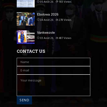
05 Août 26
183
Views
Ebolowa 2026
04 Août 26
278
Views
Vankwezole
03 Août 26
487
Views
CONTACT US