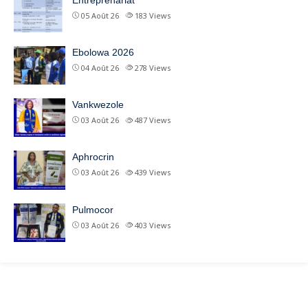
05 Août 26
183
Views
Ebolowa 2026
04 Août 26
278
Views
Vankwezole
03 Août 26
487
Views
Aphrocrin
03 Août 26
439
Views
Pulmocor
03 Août 26
403
Views