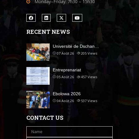
Monday–Friday: 7h30 – 15h30
RECENT NEWS
Université de Dschan…
07 Août 26
205
Views
Entreprenariat
05 Août 26
457
Views
Ebolowa 2026
04 Août 26
537
Views
CONTACT US