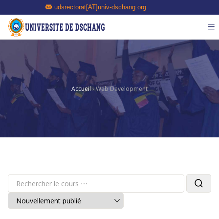
udsrectorat[AT]univ-dschang.org
Accueil
›
Web Development