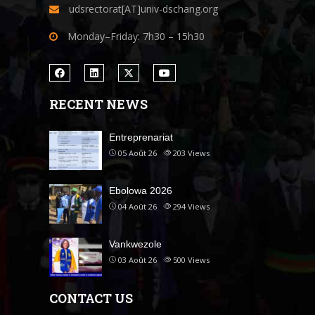
udsrectorat[AT]univ-dschang.org
Monday–Friday: 7h30 – 15h30
RECENT NEWS
Entreprenariat
05 Août 26
203
Views
Ebolowa 2026
04 Août 26
294
Views
Vankwezole
03 Août 26
500
Views
CONTACT US