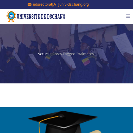
udsrectorat[AT]univ-dschang.org
Accueil
›
Posts Tagged "palmarès"