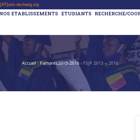
t[AT]univ-dschang.org
NOS ETABLISSEMENTS
ETUDIANTS
RECHERCHE/COO
Accueil
›
Pamares2015-2016
›
FSJP 2015 – 2016