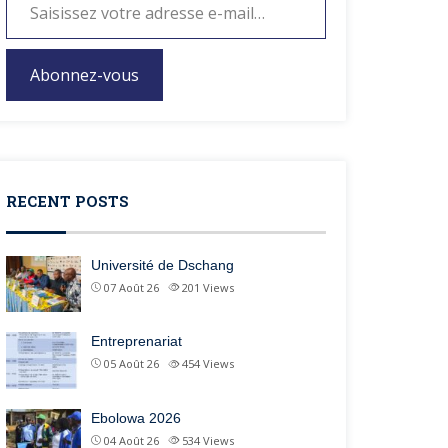
Abonnez-vous
RECENT POSTS
Université de Dschang
07 Août 26
201
Views
Entreprenariat
05 Août 26
454
Views
Ebolowa 2026
04 Août 26
534
Views