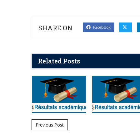
SHARE ON
Facebook
Related Posts
Post navigation
Previous Post