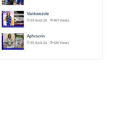
Vankwezole
03 Août 26
697
Views
Aphrocrin
03 Août 26
630
Views