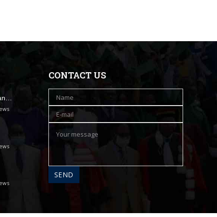
CONTACT US
han…
iews
iews
iews