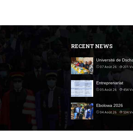
RECENT NEWS
Université de Dsc
07 Août 26
201
V
Entreprenariat
05 Août 26
454
V
Ebolowa 2026
04 Août 26
534
V