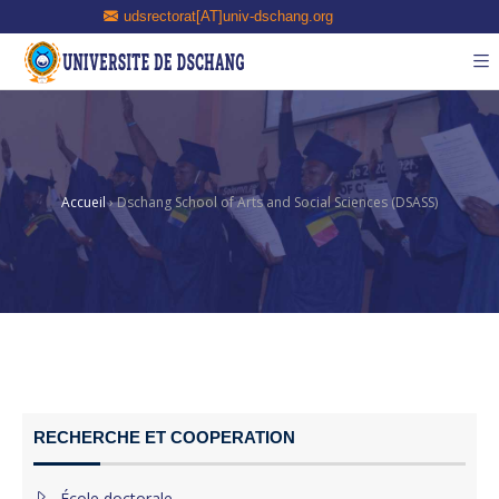
udsrectorat[AT]univ-dschang.org
Accueil
›
Dschang School of Arts and Social Sciences (DSASS)
RECHERCHE ET COOPERATION
École doctorale