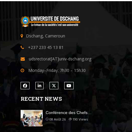
Dschang, Cameroun
+237 233 45 13 81
udsrectorat[AT]univ-dschang.org
Monday–Friday: 7h30 – 15h30
RECENT NEWS
Conférence des Chefs…
08 Août 26
190
Views