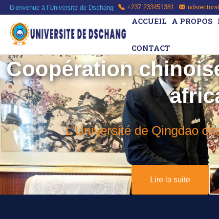
Bienvenue à l'Université de Dschang
+237 233451381
udsrectora
ACCUEIL
A PROPOS
CONTACT
Coopération chinoise
afric
L'Université de Qingdao cho
Lire la suite