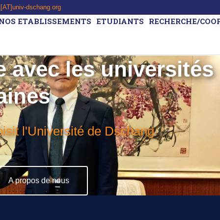
t[AT]univ-dschang.org
NOS ETABLISSEMENTS
ETUDIANTS
RECHERCHE/COO
 avec les universités
aines
isit l'Université de Dschang
A propos de nous