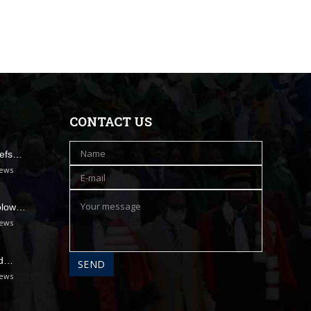
CONTACT US
hefs…
iews
olow…
iews
 d…
iews