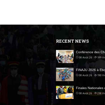
RECENT NEWS
Conférence des C
08 Août 26
189
V
FINAJU 2026 à Eb
08 Août 26
190
V
Finales Nationales
08 Août 26
238
V