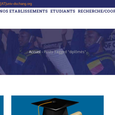
t[AT]univ-dschang.org
NOS ETABLISSEMENTS
ETUDIANTS
RECHERCHE/COO
Accueil
›
Posts Tagged "diplômés"