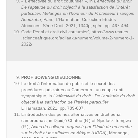
« L’effectivité du droit coutumier », in
L’effectivité du droit.
De l’aptitude du droit objectif à la satisfaction de l’intérêt
particulier. Mélanges en l’honneur du Professeur François
Anoukaha
, Paris, L’Harmattan, Collection Etudes
Africaines, Série Droit, 2021, 1340p, spéc. pp. 467-494.
Code Penal et droit civil coutumier’, https://www.revues
.scienceafrique.org/adilaaku/numero/volume-2-numero-1-
2022/
PROF SOWENG DIEUDONNE
Le droit à l’information du public et le secret des
procédures judiciaires au Cameroun : un couple anti-
sympathique, in
L’effectivité du droit : De l’aptitude du droit
objectif à la satisfaction de l’intérêt particulier
,
L’Harmattan, 2021, pp. 789-807.
L’introduction des peines alternatives en droit pénal
camerounais, in Djuidjé Chatué (B.) et Njeufack Temgwa
(R.),
Actes du colloque organisé par l’Unité de recherche
sur le droit et les affaires en Afrique (URDA)
, Monange,