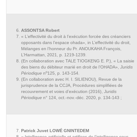
ASSONTSA Robert
« L’effectivité du droit à l’exécution forcée des créanciers
opposants dans l’espace ohada», in L’effectivité du droit,
Mélanges en l’honneur du Pr. ANOUKAHA François,
L’Harmattan, 2021, p. 1219-1239.
(En collaboration avec TALE TIOGKENG E. P.), « La saisie
des biens du débiteur marié en droit de l’OHADA»,
Juridis
o
Périodique
n
125, p. 143-154.
(En collaboration avec H. I. SILIENOU), Revue de la
jurisprudence de la CCJA, Procédures simplifiées de
recouvrement et voies d’exécution (2016),
Juridis
Périodique
n° 124, oct.-nov.-déc. 2020, p. 134-143 ;
Patrick Juvet LOWÉ GNINTEDEM
« Intelligence artificielle et artifices de l’intelligence sous