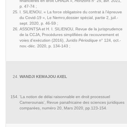
financières en droit OHADA »,
Horizons
n° 25, avr. 2021,
p. 47-74 ;
I. SILIENOU, « La force obligatoire du contrat à l’épreuve
du Covid-19 », Le Nemro,dossier spécial, partie 2, juil.-
sept. 2020, p. 46-59 ;
ASSONTSA et H. I. SILIENOU, Revue de la jurisprudence
de la CCJA, Procédures simplifiées de recouvrement et
voies d’exécution (2016),
Juridis Périodique
n° 124, oct.-
nov.-déc. 2020, p. 134-143 ;
WANDJI KEMAJOU AXEL
‘La notion de délai raisonnable en droit processuel
Camerounais’, Revue panafricaine des sciences juridiques
comparées, numéro 20, Mars 2020, pp.123-154.