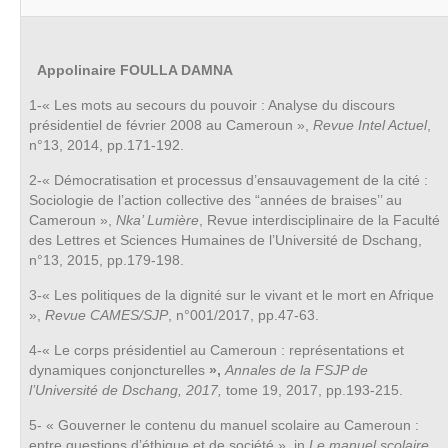
Appolinaire FOULLA DAMNA
1-« Les mots au secours du pouvoir : Analyse du discours
présidentiel de février 2008 au Cameroun »,
Revue Intel Actuel
,
n°13, 2014, pp.171-192.
2-« Démocratisation et processus d’ensauvagement de la cité :
Sociologie de l’action collective des “années de braises’’ au
Cameroun »,
Nka’ Lumière
, Revue interdisciplinaire de la Faculté
des Lettres et Sciences Humaines de l’Université de Dschang,
n°13, 2015, pp.179-198.
3-« Les politiques de la dignité sur le vivant et le mort en Afrique
»,
Revue CAMES/SJP
, n°001/2017, pp.47-63.
4-« Le corps présidentiel au Cameroun : représentations et
dynamiques conjoncturelles
»,
Annales de la FSJP de
l’Université de Dschang, 2017,
tome 19, 2017, pp.193-215.
5- « Gouverner le contenu du manuel scolaire au Cameroun :
entre questions d’éthique et de société », in
Le manuel scolaire