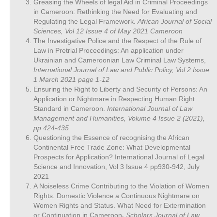
Greasing the Wheels of legal Aid in Criminal Proceedings
in Cameroon: Rethinking the Need for Evaluating and
Regulating the Legal Framework.
African Journal of Social
Sciences, Vol 12 Issue 4 of May 2021 Cameroon
The Investigative Police and the Respect of the Rule of
Law in Pretrial Proceedings: An application under
Ukrainian and Cameroonian Law Criminal Law Systems,
International Journal of Law and Public Policy, Vol 2 Issue
1 March 2021 page 1-12
Ensuring the Right to Liberty and Security of Persons: An
Application or Nightmare in Respecting Human Right
Standard in Cameroon.
International Journal of Law
Management and Humanities, Volume 4 Issue 2 (2021),
pp 424-435
Questioning the Essence of recognising the African
Continental Free Trade Zone: What Developmental
Prospects for Application? International Journal of Legal
Science and Innovation, Vol 3 Issue 4 pp930-942, July
2021
A Noiseless Crime Contributing to the Violation of Women
Rights: Domestic Violence a Continuous Nightmare on
Women Rights and Status. What Need for Extermination
or Continuation in Cameroon
.
Scholars Journal of Law,