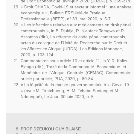
de Droit Economique, avril-juin 2020 (2020-2), p. 365-378.
« Droit OHADA, Covid-19 et secteur informel : une analyse
économique », Bulletin ERSUMA de Pratique
Professionnelle (BEPP), n° 33, mai 2020, p. 5-7.
« Les infractions relatives aux médicaments en droit pénal
camerounais », in B. Djuidje, R. Njeufack Temgwa et R.
Assontsa (dir.), La réforme du code pénal camerounais,
actes du colloque de l’Unité de Recherche sur le Droit et
les Affaires en Afrique (URDA), Les Editions Monange,
2020, p. 103-124.
Commentaires sous article 10 et article 11, in Y. R. Kalieu
Elongo (dir.), Traité de la Communauté Economique et
Monétaire de l’Afrique Centrale (CEMAC). Commentaire
article par article, PUA, 2020, p. 80-84.
« La légalité de la riposte gouvernementale à la Covid-19
» (avec M. Timtchueng, H. M. Tchabo Sontang et M.
Ndoungué), Le Jour, 30 juin 2020, p. 5.
PROF DZEUKOU GUY BLAISE