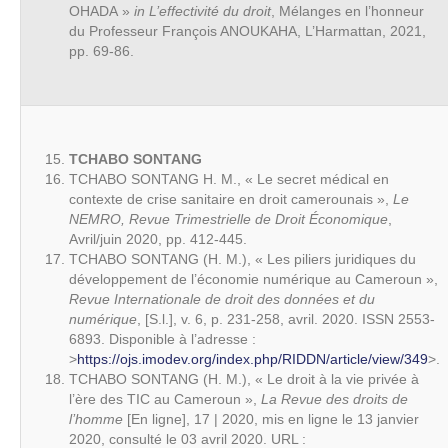
OHADA »
in L’effectivité du droit
, Mélanges en l’honneur
du Professeur François ANOUKAHA, L’Harmattan, 2021,
pp. 69-86.
TCHABO SONTANG
TCHABO SONTANG H. M., « Le secret médical en
contexte de crise sanitaire en droit camerounais »,
Le
NEMRO, Revue Trimestrielle de Droit Économique
,
Avril/juin 2020, pp. 412-445.
TCHABO SONTANG (H. M.), « Les piliers juridiques du
développement de l’économie numérique au Cameroun »,
Revue Internationale de droit des données et du
numérique
, [S.l.], v. 6, p. 231-258, avril. 2020. ISSN 2553-
6893. Disponible à l’adresse :
>
https://ojs.imodev.org/index.php/RIDDN/article/view/349
>.
TCHABO SONTANG (H. M.), « Le droit à la vie privée à
l’ère des TIC au Cameroun »,
La Revue des droits de
l’homme
[En ligne], 17 | 2020, mis en ligne le 13 janvier
2020, consulté le 03 avril 2020. URL :