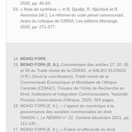
2020, pp. 45-53.
« Note de synthèse », in B. Djuidje, R. Njeufack et R.
Assontsa (dir.),
La réforme du code pénal camerounais
,
Actes du colloque de l’URDA, Les éditions Monange,
2020, pp. 271-277.
MOHO FOPA
MOHO FOPA (E. A.),
Commentaire des articles 17, 20, 55
et 56 du Traité révisé de la CEMAC,
in
KALIEU ELONGO
(Y.R.) (Sous la coordination),
Traité révisé de la
Communauté Economique et Monétaire de l’Afrique
Centrale (CEMAC)
, Travaux de l’Unité de Recherche en
Droit, Institutions et Intégration Communautaire, Yaoundé,
Presses Universitaires d’Afrique, 2020, 369 pages.
MOHO FOPA (E. A.), « L’apport du numérique à la
gouvernance des sociétés commerciales en droit
OHADA »,
Le NEMRO
n° 22, Octobre-décembre 2021, pp.
112-145 ;
MOHO FOPA (E. A.), « Fiction et effectivité du droit