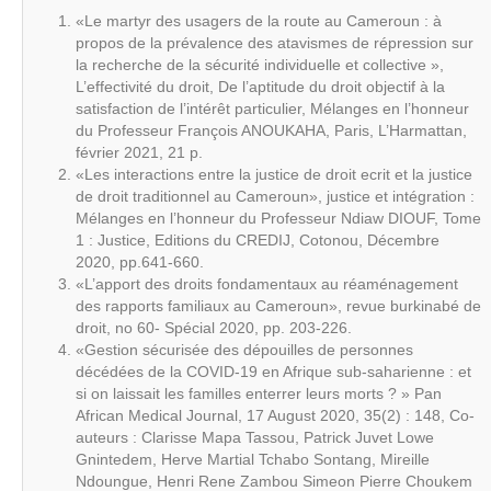
«Le martyr des usagers de la route au Cameroun : à
propos de la prévalence des atavismes de répression sur
la recherche de la sécurité individuelle et collective »,
L’effectivité du droit, De l’aptitude du droit objectif à la
satisfaction de l’intérêt particulier, Mélanges en l’honneur
du Professeur François ANOUKAHA, Paris, L’Harmattan,
février 2021, 21 p.
«Les interactions entre la justice de droit ecrit et la justice
de droit traditionnel au Cameroun», justice et intégration :
Mélanges en l’honneur du Professeur Ndiaw DIOUF, Tome
1 : Justice, Editions du CREDIJ, Cotonou, Décembre
2020, pp.641-660.
«L’apport des droits fondamentaux au réaménagement
des rapports familiaux au Cameroun», revue burkinabé de
droit, no 60- Spécial 2020, pp. 203-226.
«Gestion sécurisée des dépouilles de personnes
décédées de la COVID-19 en Afrique sub-saharienne : et
si on laissait les familles enterrer leurs morts ? » Pan
African Medical Journal, 17 August 2020, 35(2) : 148, Co-
auteurs : Clarisse Mapa Tassou, Patrick Juvet Lowe
Gnintedem, Herve Martial Tchabo Sontang, Mireille
Ndoungue, Henri Rene Zambou Simeon Pierre Choukem