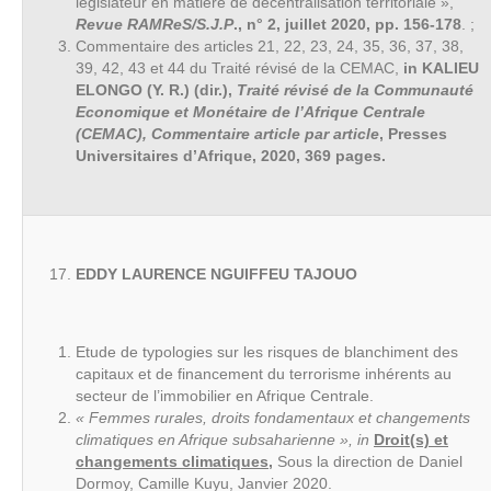
législateur en matière de décentralisation territoriale »,
Revue RAMReS/S.J.P
., n° 2, juillet 2020, pp. 156-178
. ;
Commentaire des articles 21, 22, 23, 24, 35, 36, 37, 38,
39, 42, 43 et 44 du Traité révisé de la CEMAC,
in KALIEU
ELONGO (Y. R.) (dir.),
Traité révisé de la Communauté
Economique et Monétaire de l’Afrique Centrale
(CEMAC), Commentaire article par article
, Presses
Universitaires d’Afrique, 2020, 369 pages.
EDDY LAURENCE NGUIFFEU TAJOUO
Etude de typologies sur les risques de blanchiment des
capitaux et de financement du terrorisme inhérents au
secteur de l’immobilier en Afrique Centrale.
« Femmes rurales, droits fondamentaux et changements
climatiques en Afrique subsaharienne », in
Droit(s) et
changements climatiques
,
Sous la direction de Daniel
Dormoy, Camille Kuyu, Janvier 2020.