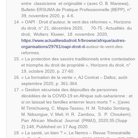
entre classicisme et originalité » (avec O. B. Manewa),
Bulletin ERSUMA de Pratique Professionnelle (BEPP), n°
39, novembre 2020, p. 4-6.
« OAPI : Droit d’auteur, le vent des réformes », Horizons
du droit, n° 21, décembre 2020, 70-75 ; Actualités du
droit, Wolters Kluwer, 18 novembre 2020,
https://www.actualitesdudroit.fr/browse/afrique/autres-
organisations/29761/oapi-droit-d-
auteur-le-vent-des-
reformes.
« La protection des savoirs traditionnels entre contestation
et triomphe du droit de propriété », Horizons du droit, n°
19, octobre 2020, p. 27-60.
« La formation de la vente », AJ Contrat – Dalloz, août-
septembre 2020, p. 361-364.
« Gestion sécurisée des dépouilles de personnes
décédées de la COVID-19 en Afrique sub-saharienne : et
si on laissait les familles enterrer leurs morts ? », ((avec
M.Timtchueng, C. Mapa-Tassou, H. M. Tchabo Sontang,
M. Ndoungue, V. Meli, H. R. Zambou, S. P. Choukem),
Pan African Medical Journal (PAMJ), 2020;35:(Supp
2):148, Published on 17 Aug 2020.
« La santé, un bien ? », Le Nemro – Revue Trimestrielle