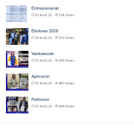
Entreprenariat
05 Août 26
254
Views
Ebolowa 2026
04 Août 26
335
Views
Vankwezole
03 Août 26
545
Views
Aphrocrin
03 Août 26
482
Views
Pulmocor
03 Août 26
444
Views