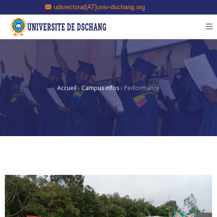
udsrectorat[AT]univ-dschang.org
Accueil
›
Campus infos
›
Performance