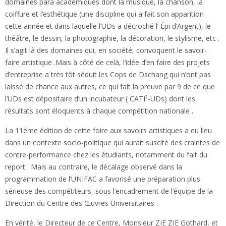
domaines para académiques dont la musique, la chanson, la
coiffure et l’esthétique (une discipline qui a fait son apparition
cette année et dans laquelle l’UDs a décroché l’ Épi d’Argent), le
théâtre, le dessin, la photographie, la décoration, le stylisme, etc .
Il s’agit là des domaines qui, en société, convoquent le savoir-
faire artistique .Mais à côté de celà, l’idée d’en faire des projets
d’entreprise a très tôt séduit les Cops de Dschang qui n’ont pas
laissé de chance aux autres, ce qui fait la preuve par 9 de ce que
l’UDs est dépositaire d’un incubateur ( CATI²-UDs) dont les
résultats sont éloquents à chaque compétition nationale .
La 11ème édition de cette foire aux savoirs artistiques a eu lieu
dans un contexte socio-politique qui aurait suscité des craintes de
contre-performance chez les étudiants, notamment du fait du
report . Mais au contraire, le décalage observé dans la
programmation de l’UNIFAC a favorisé une préparation plus
sérieuse des compétiteurs, sous l’encadrement de l’équipe de la
Direction du Centre des Œuvres Universitaires .
En vérité, le Directeur de ce Centre, Monsieur ZIE ZIE Gothard, et