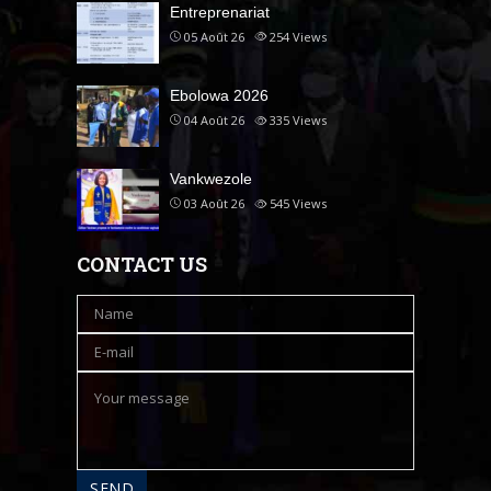
Entreprenariat
05 Août 26
254
Views
Ebolowa 2026
04 Août 26
335
Views
Vankwezole
03 Août 26
545
Views
CONTACT US