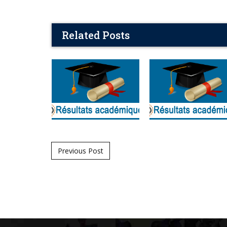
Related Posts
Post navigation
Previous Post