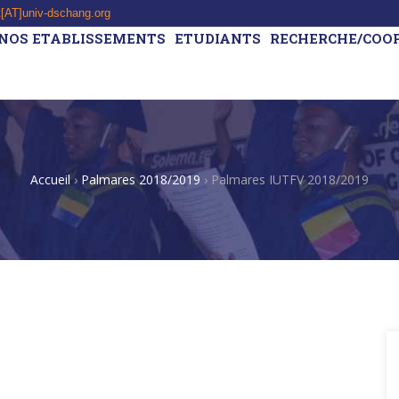
t[AT]univ-dschang.org
NOS ETABLISSEMENTS
ETUDIANTS
RECHERCHE/COO
Accueil
›
Palmares 2018/2019
›
Palmares IUTFV 2018/2019