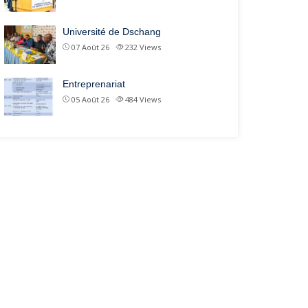
Université de Dschang
07 Août 26
232
Views
Entreprenariat
05 Août 26
484
Views