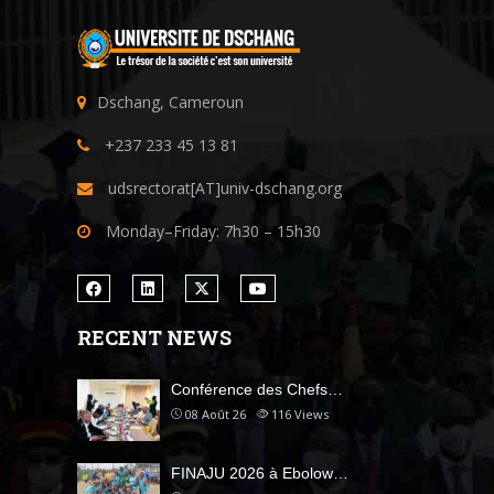
Dschang, Cameroun
+237 233 45 13 81
udsrectorat[AT]univ-dschang.org
Monday–Friday: 7h30 – 15h30
RECENT NEWS
Conférence des Chefs…
08 Août 26
116
Views
FINAJU 2026 à Ebolow…