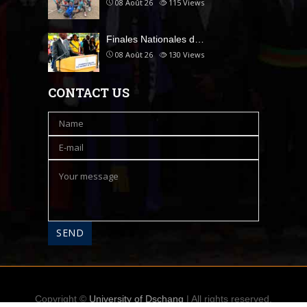
08 Août 26
115
Views
Finales Nationales d…
08 Août 26
130
Views
CONTACT US
Copyright ©
University of Dschang
| All rights reserved.