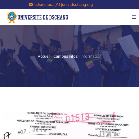
udsrectorat[AT]univ-dschang.org
Accueil
›
Campus infos
›
Information