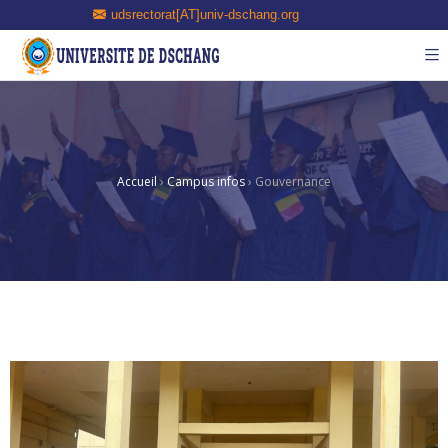
udsrectorat[AT]univ-dschang.org
Accueil
›
Campus infos
›
Gouvernance