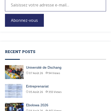
Abonnez-vous
RECENT POSTS
Université de Dschang
07 Août 26
94
Views
Entreprenariat
05 Août 26
355
Views
Ebolowa 2026
04 Août 26
442
Views