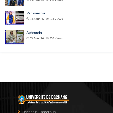
Vankwezole
03 Août 26
623
Views
Aphrocrin
03 Août 26
555
Views
Dschang, Cameroun