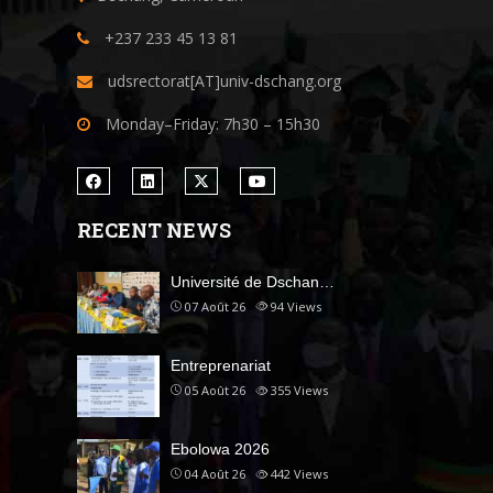
+237 233 45 13 81
udsrectorat[AT]univ-dschang.org
Monday–Friday: 7h30 – 15h30
RECENT NEWS
Université de Dschan…
07 Août 26
94
Views
Entreprenariat
05 Août 26
355
Views
Ebolowa 2026
04 Août 26
442
Views