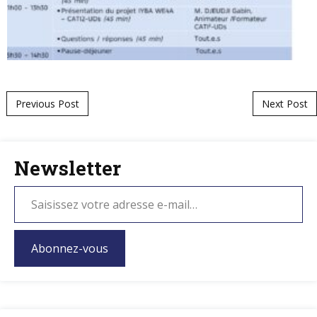
Post navigation
Previous Post
Next Post
Newsletter
Abonnez-vous