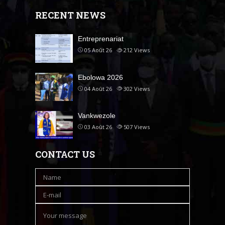
RECENT NEWS
Entreprenariat
05 Août 26
212
Views
Ebolowa 2026
04 Août 26
302
Views
Vankwezole
03 Août 26
507
Views
CONTACT US