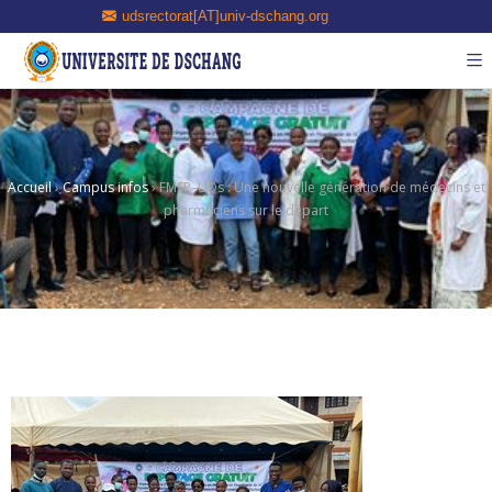
udsrectorat[AT]univ-dschang.org
Accueil
›
Campus infos
›
FMSP–UDs : Une nouvelle génération de médecins et
pharmaciens sur le départ