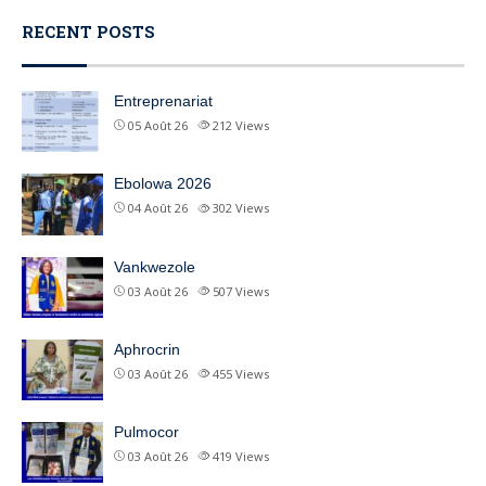
RECENT POSTS
Entreprenariat
05 Août 26
212
Views
Ebolowa 2026
04 Août 26
302
Views
Vankwezole
03 Août 26
507
Views
Aphrocrin
03 Août 26
455
Views
Pulmocor
03 Août 26
419
Views