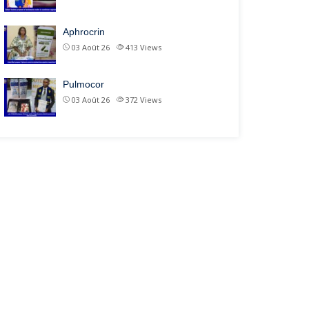
Aphrocrin
03 Août 26
413
Views
Pulmocor
03 Août 26
372
Views