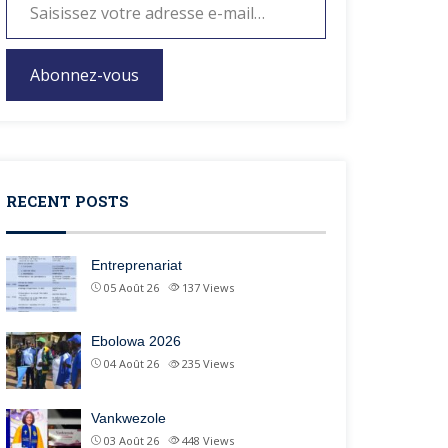
Abonnez-vous
RECENT POSTS
Entreprenariat
05 Août 26
137
Views
Ebolowa 2026
04 Août 26
235
Views
Vankwezole
03 Août 26
448
Views