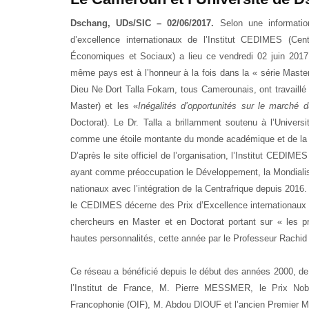
Dschang, UDs/SIC – 02/06/2017.
Selon une informatio
d’excellence internationaux de l’Institut CEDIMES (
Cen
Économiques et Sociaux)
a lieu ce vendredi 02 juin 2017
même pays est à l’honneur à la fois dans la « série Master
Dieu Ne Dort Talla Fokam, tous Camerounais, ont travaillé
Master) et les «
Inégalités d’opportunités sur le marché 
Doctorat). Le Dr. Talla a brillamment soutenu à l’Univers
comme une étoile montante du monde académique et de la 
D’après le site officiel de l’organisation, l’Institut CED
ayant comme préoccupation le Développement, la Mondialisat
nationaux avec l’intégration de la Centrafrique depuis 2016.
le CEDIMES décerne des Prix d’Excellence internationaux
chercheurs en Master et en Doctorat portant sur « les p
hautes personnalités, cette année par le Professeur Rach
Ce réseau a bénéficié depuis le début des années 2000, de 
l’Institut de France, M. Pierre MESSMER, le Prix Nob
Francophonie (OIF), M. Abdou DIOUF et l’ancien Premier M