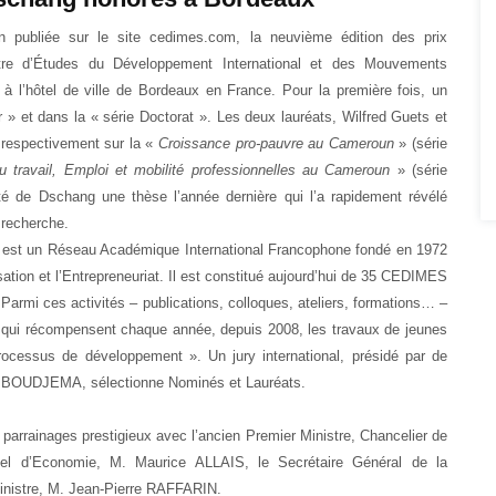
n publiée sur le site cedimes.com,
la neuvième édition des prix
tre d’Études du Développement International et des Mouvements
 à l’hôtel de ville de Bordeaux en France.
Pour la première fois, un
 » et dans la « série Doctorat ». Les deux lauréats, Wilfred Guets et
 respectivement sur la «
Croissance pro-pauvre au Cameroun
» (série
du travail, Emploi et mobilité professionnelles au Cameroun
» (série
ité de Dschang une thèse l’année dernière qui l’a rapidement révélé
recherche.
IMES est un Réseau Académique International Francophone fondé en 1972
ion et l’Entrepreneuriat. Il est constitué aujourd’hui de 35 CEDIMES
 Parmi ces activités – publications, colloques, ateliers, formations… –
 qui récompensent chaque année, depuis 2008, les travaux de jeunes
rocessus de développement ». Un jury international, présidé par de
id BOUDJEMA, sélectionne Nominés et Lauréats.
parrainages prestigieux avec l’ancien Premier Ministre, Chancelier de
el d’Economie, M. Maurice ALLAIS, le Secrétaire Général de la
inistre, M. Jean-Pierre RAFFARIN.