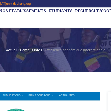
t[AT]univ-dschang.org
NOS ETABLISSEMENTS
ETUDIANTS
RECHERCHE/COO
Accueil
›
Campus infos
›
Excellence académique internationale