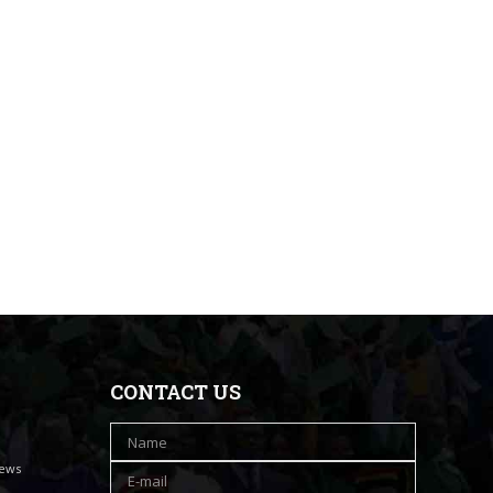
CONTACT US
iews