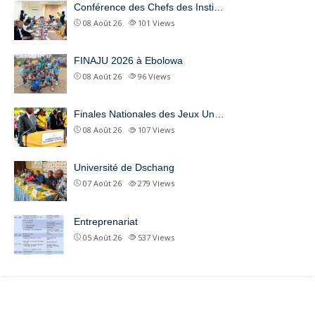
Conférence des Chefs des Insti…
08 Août 26
101
Views
FINAJU 2026 à Ebolowa
08 Août 26
96
Views
Finales Nationales des Jeux Un…
08 Août 26
107
Views
Université de Dschang
07 Août 26
279
Views
Entreprenariat
05 Août 26
537
Views