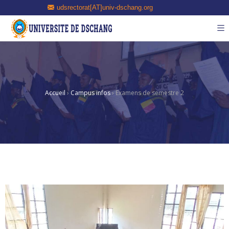
udsrectorat[AT]univ-dschang.org
Accueil
›
Campus infos
›
Examens de semestre 2