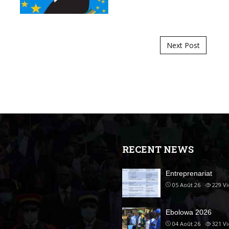
Next Post
RECENT NEWS
Entreprenariat
05 Août 26
229
V
Ebolowa 2026
04 Août 26
321
V