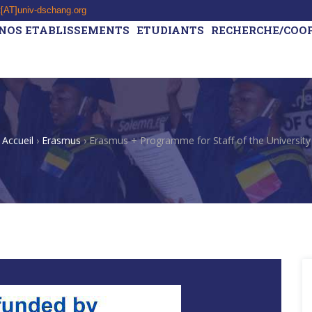
t[AT]univ-dschang.org
NOS ETABLISSEMENTS
ETUDIANTS
RECHERCHE/COO
Accueil
›
Erasmus
›
Erasmus + Programme for Staff of the University