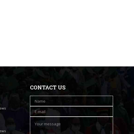
CONTACT US
iews
iews