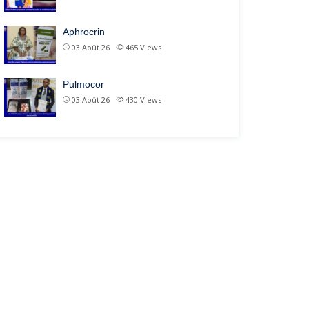
Aphrocrin
03 Août 26
465
Views
Pulmocor
03 Août 26
430
Views