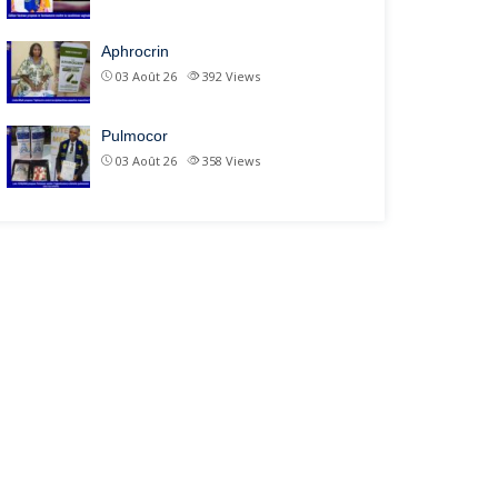
Aphrocrin
03 Août 26
392
Views
Pulmocor
03 Août 26
358
Views