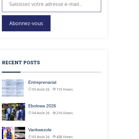
Abonnez-vous
RECENT POSTS
Entreprenariat
05 Août 26
115
Views
Ebolowa 2026
04 Août 26
216
Views
Vankwezole
03 Août 26
428
Views