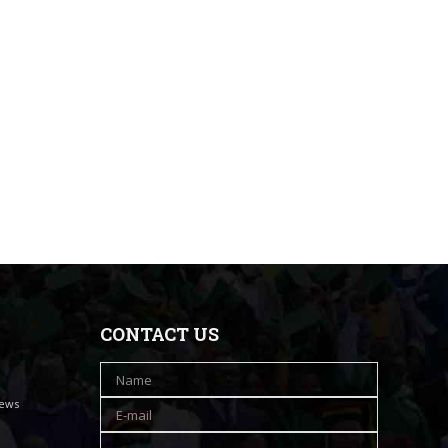
CONTACT US
iews