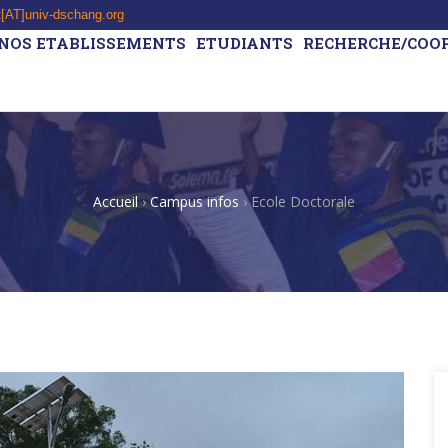
t[AT]univ-dschang.org
NOS ETABLISSEMENTS
ETUDIANTS
RECHERCHE/COO
Accueil
›
Campus infos
›
Ecole Doctorale