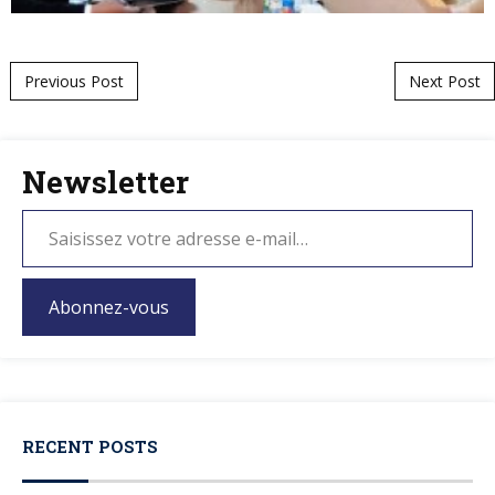
Post navigation
Previous Post
Next Post
Newsletter
Abonnez-vous
RECENT POSTS