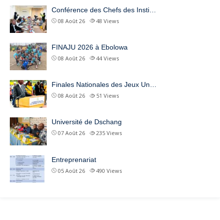
Conférence des Chefs des Insti…
08 Août 26
48
Views
FINAJU 2026 à Ebolowa
08 Août 26
44
Views
Finales Nationales des Jeux Un…
08 Août 26
51
Views
Université de Dschang
07 Août 26
235
Views
Entreprenariat
05 Août 26
490
Views