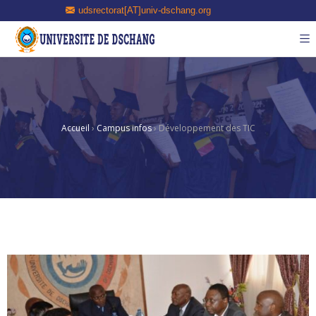
udsrectorat[AT]univ-dschang.org
Accueil
›
Campus infos
›
Développement des TIC