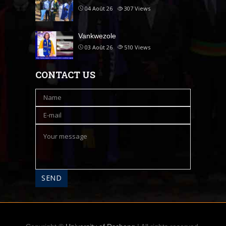
04 Août 26
307
Views
Vankwezole
03 Août 26
510
Views
CONTACT US