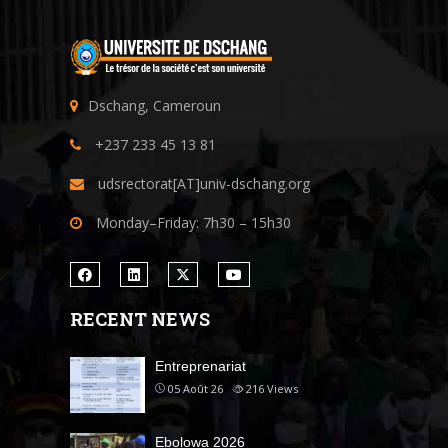
Dschang, Cameroun
+237 233 45 13 81
udsrectorat[AT]univ-dschang.org
Monday–Friday: 7h30 – 15h30
RECENT NEWS
Entreprenariat
05 Août 26
216
Views
Ebolowa 2026