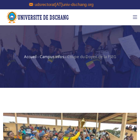
udsrectorat[AT]univ-dschang.org
Accueil
›
Campus infos
›
Coupe du Doyen de la FSEG