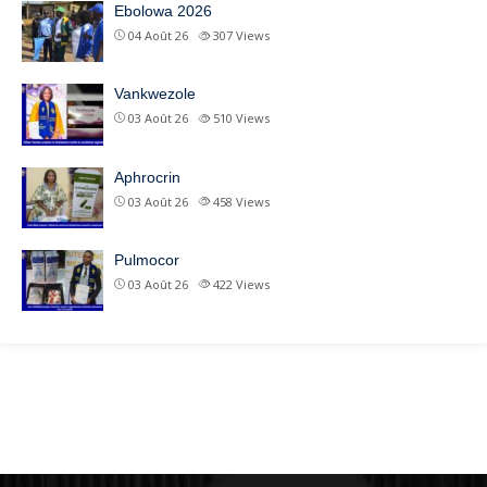
Ebolowa 2026
04 Août 26
307
Views
Vankwezole
03 Août 26
510
Views
Aphrocrin
03 Août 26
458
Views
Pulmocor
03 Août 26
422
Views