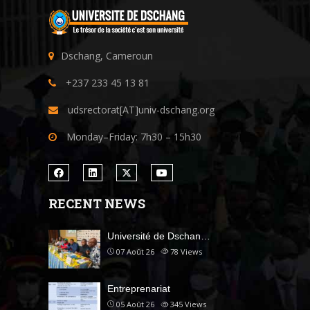
Dschang, Cameroun
+237 233 45 13 81
udsrectorat[AT]univ-dschang.org
Monday–Friday: 7h30 – 15h30
RECENT NEWS
Université de Dschan…
07 Août 26
78
Views
Entreprenariat
05 Août 26
345
Views