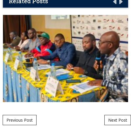
Related Posts
Post navigation
Previous Post
Next Post