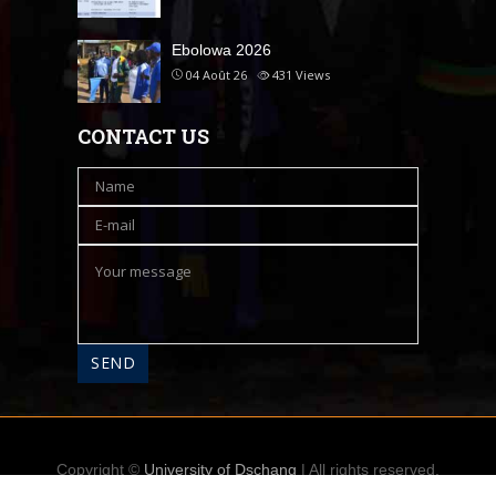
Ebolowa 2026
04 Août 26
431
Views
CONTACT US
Copyright ©
University of Dschang
| All rights reserved.
Accueil
A propos
Contact
Messagerie