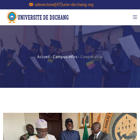
udsrectorat[AT]univ-dschang.org
Accueil
›
Campus infos
›
Coopération