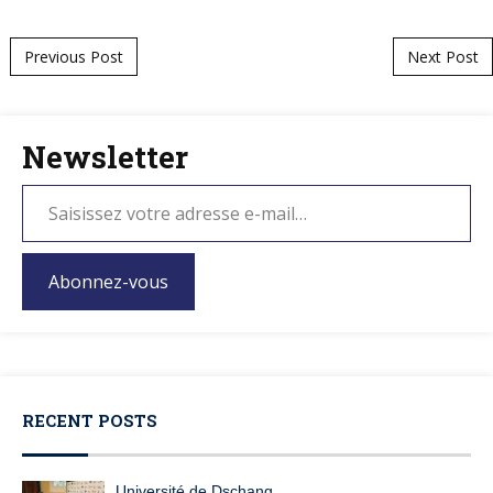
Post navigation
Previous Post
Next Post
Newsletter
Abonnez-vous
RECENT POSTS
Université de Dschang