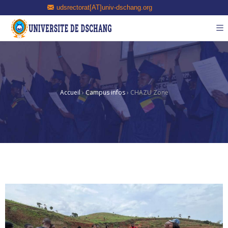
udsrectorat[AT]univ-dschang.org
Accueil
›
Campus infos
›
CHAZU Zone