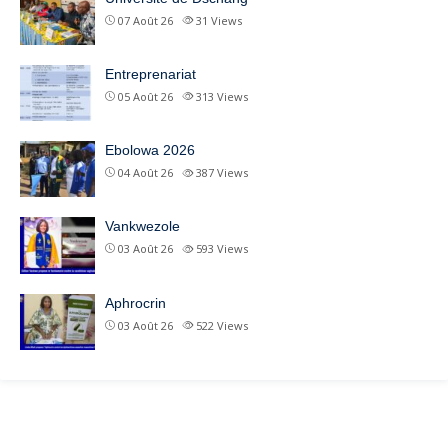
07 Août 26
31
Views
Entreprenariat
05 Août 26
313
Views
Ebolowa 2026
04 Août 26
387
Views
Vankwezole
03 Août 26
593
Views
Aphrocrin
03 Août 26
522
Views