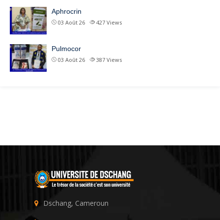
Aphrocrin
03 Août 26
427
Views
Pulmocor
03 Août 26
387
Views
Dschang, Cameroun