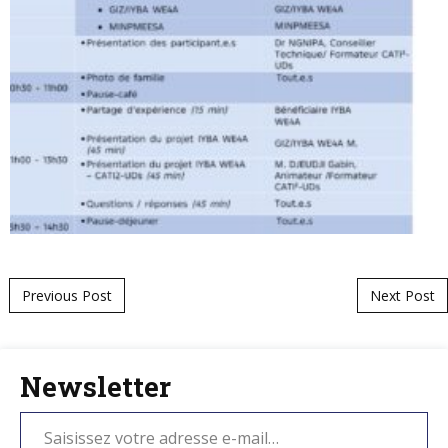
Post navigation
Previous Post
Next Post
Newsletter