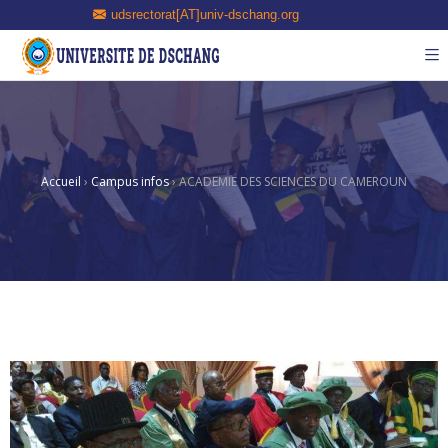
udsrectorat[AT]univ-dschang.org
Accueil
›
Campus infos
›
ACADEMIE DES SCIENCES DU CAMEROUN