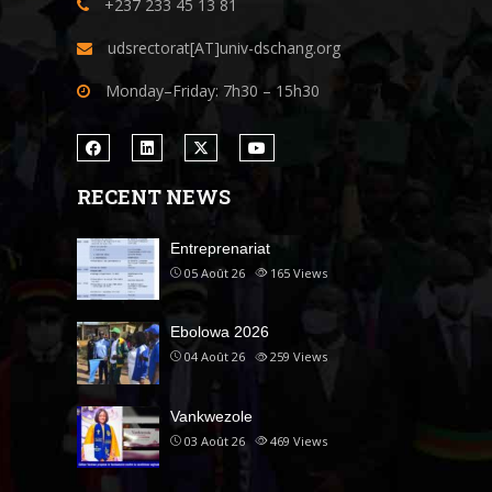
+237 233 45 13 81
udsrectorat[AT]univ-dschang.org
Monday–Friday: 7h30 – 15h30
RECENT NEWS
Entreprenariat
05 Août 26
165
Views
Ebolowa 2026
04 Août 26
259
Views
Vankwezole
03 Août 26
469
Views