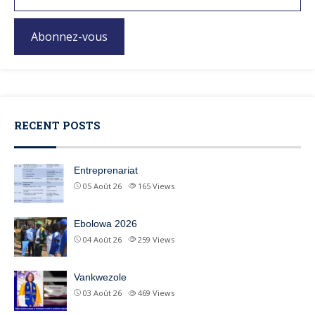
Abonnez-vous
RECENT POSTS
Entreprenariat
05 Août 26
165
Views
Ebolowa 2026
04 Août 26
259
Views
Vankwezole
03 Août 26
469
Views