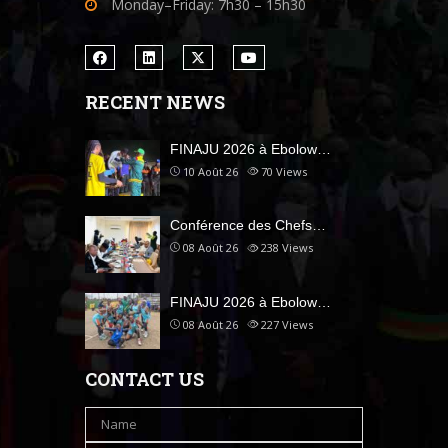
Monday–Friday: 7h30 – 15h30
RECENT NEWS
FINAJU 2026 à Ebolow…
10 Août 26
70
Views
Conférence des Chefs…
08 Août 26
238
Views
FINAJU 2026 à Ebolow…
08 Août 26
227
Views
CONTACT US