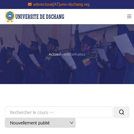
udsrectorat[AT]univ-dschang.org
Accueil
›
Mathematics