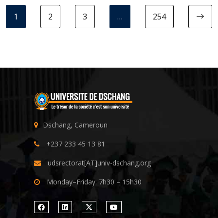
1
2
3
…
254
N
Dschang, Cameroun
+237 233 45 13 81
udsrectorat[AT]univ-dschang.org
Monday–Friday: 7h30 – 15h30