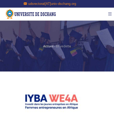
udsrectorat[AT]univ-dschang.org
Accueil
›
En vedette