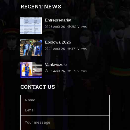
RECENT NEWS
Entreprenariat
05 Août 26
289
Views
Ebolowa 2026
04 Août 26
371
Views
Vankwezole
03 Août 26
578
Views
CONTACT US