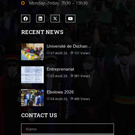
Monday–Friday: 7h30 – 15h30
RECENT NEWS
Université de Dschan…
07 Août 26
131
Views
Entreprenariat
05 Août 26
381
Views
Ebolowa 2026
04 Août 26
469
Views
CONTACT US