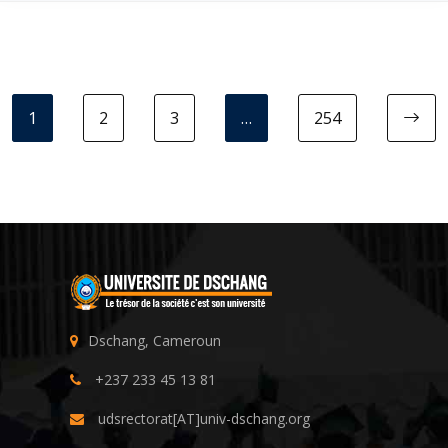
1
2
3
…
254
N
Dschang, Cameroun
+237 233 45 13 81
udsrectorat[AT]univ-dschang.org