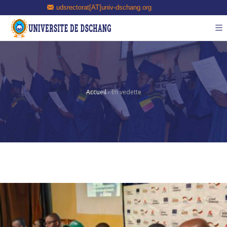
udsrectorat[AT]univ-dschang.org
Accueil
›
En vedette