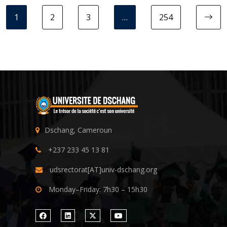
1
2
3
…
254
N
Dschang, Cameroun
+237 233 45 13 81
udsrectorat[AT]univ-dschang.org
Monday–Friday: 7h30 – 15h30