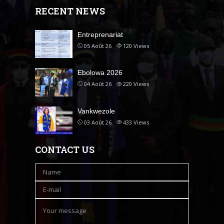
RECENT NEWS
Entreprenariat
05 Août 26
120
Views
Ebolowa 2026
04 Août 26
220
Views
Vankwezole
03 Août 26
433
Views
CONTACT US