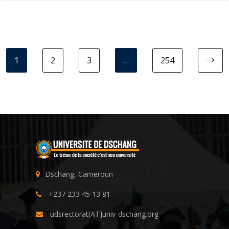
1
2
3
…
254
N
Dschang, Cameroun
+237 233 45 13 81
udsrectorat[AT]univ-dschang.org