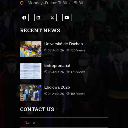
Monday–Friday: 7h30 – 15h30
RECENT NEWS
Université de Dschan…
07 Août 26
125
Views
Entreprenariat
05 Août 26
375
Views
Ebolowa 2026
04 Août 26
463
Views
CONTACT US