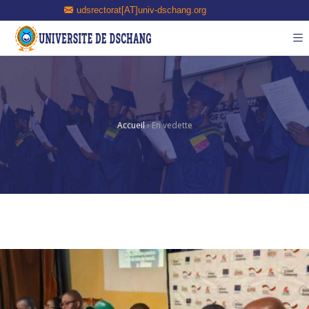
udsrectorat[AT]univ-dschang.org
Accueil
›
En vedette